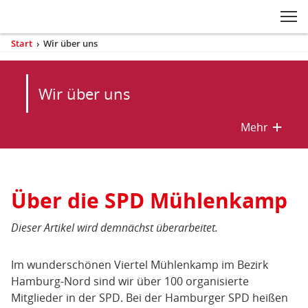
Zum Inhaltsbereich der Seite
Zum Fußbereich der Seite
Kopfbereich
Sprungmarken-
Hauptnavigation
M
Navigation
ei
Start
›
Wir über uns
(aktuell)
Sie
sind
Inhaltsbereich
hier
Wir über uns
Mehr
mehr/w
Über die SPD Mühlenkamp
Wir
über
Dieser Artikel wird demnächst überarbeitet.
uns
Im wunderschönen Viertel Mühlenkamp im Bezirk
Hamburg-Nord sind wir über 100 organisierte
Mitglieder in der SPD. Bei der Hamburger SPD heißen